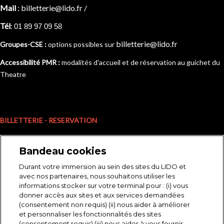
Mail
:
billetterie@lido.fr
/
Tél
:
01 89 97 09 58
billetterie@lido.fr
Groupes-CSE :
options possibles sur
Accessibilité PMR :
modalités d'accueil et de réservation au guichet du
Theatre
BILLETTERIE - RESERVATION
Permanences jusqu'au 30 juin :
Bandeau cookies
Lundi au Vendredi :
Durant votre immersion au sein des sites du LIDO et
14h/18h
avec nos partenaires, nous souhaitons utiliser les
informations stocker sur votre terminal pour : (i) vous
donner accès aux sites et aux services demandées
(consentement non requis) (ii) nous aider à améliorer
et personnaliser les fonctionnalités des sites
(consentement requis) (iii) nous aider à vous fournir