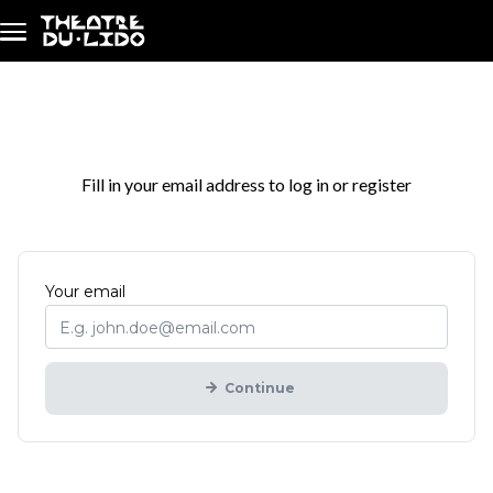
Skip to main content
Login / Register
Fill in your email address to log in or register
Mandatory
Your
email
Continue