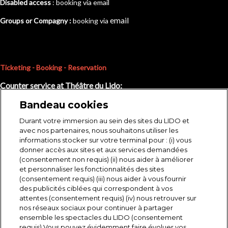
Disabled access
: booking via email
e
mail
Groups or Compagny :
booking via
Ticketing - Booking - Reservation
Counter service at Théâtre du Lido:
Monday to Friday : 2pm to 6pm
Bandeau cookies
Saturday : 1pm to 6pm
Durant votre immersion au sein des sites du LIDO et
Sunday : 1pm to 3pm
avec nos partenaires, nous souhaitons utiliser les
informations stocker sur votre terminal pour : (i) vous
donner accès aux sites et aux services demandées
(consentement non requis) (ii) nous aider à améliorer
et personnaliser les fonctionnalités des sites
(consentement requis) (iii) nous aider à vous fournir
des publicités ciblées qui correspondent à vos
attentes (consentement requis) (iv) nous retrouver sur
nos réseaux sociaux pour continuer à partager
ensemble les spectacles du LIDO (consentement
requis) Vous pouvez évidemment faire évoluer vos