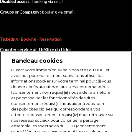
Disabled access
: booking via email
e
mail
Groups or Compagny :
booking via
Ticketing - Booking - Reservation
Counter service at Théâtre du Lido:
Monday to Friday : 2pm to 6pm
Bandeau cookies
Saturday : 1pm to 6pm
Durant votre immersion au sein des sites du LIDO et
Sunday : 1pm to 3pm
avec nos partenaires, nous souhaitons utiliser les
informations stocker sur votre terminal pour : (i) vous
donner accès aux sites et aux services demandées
(consentement non requis) (ii) nous aider à améliorer
et personnaliser les fonctionnalités des sites
(consentement requis) (iii) nous aider à vous fournir
des publicités ciblées qui correspondent à vos
attentes (consentement requis) (iv) nous retrouver sur
nos réseaux sociaux pour continuer à partager
ensemble les spectacles du LIDO (consentement
requis) Vous pouvez évidemment faire évoluer vos