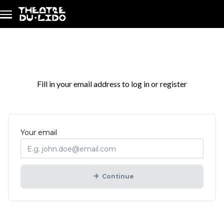
Skip to main content
Login / Register
Fill in your email address to log in or register
Mandatory
Your
email
Continue